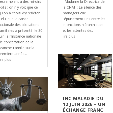
ressemblent à des miroirs
! Madame la Directrice de
polis : on n'y voit que ce
la CNAF : Le silence des
qu'on a choisi d'y refléter.
managers crie
Celui que la caisse
l’épuisement Pris entre les
nationale des allocations
injonctions hiérarchiques
familiales a présenté, le 30
et les attentes de...
juin, à l'Instance nationale
lire plus
de concertation de la
branche Famille sur la
première année...
ire plus
INC MALADIE DU
12 JUIN 2026 – UN
ÉCHANGE FRANC