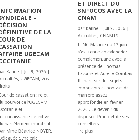
ET DIRECT DU
INFORMATION
SNFOCOS AVEC LA
SYNDICALE –
CNAM
DÉCISION
par
Karine
|
Juil 9, 2026
|
DÉFINITIVE DE LA
Actualités
,
CNAMTS
COUR DE
L'INC Maladie du 12 juin
CASSATION –
s'est tenue en calendrier
AFFAIRE UGECAM
complémentaire avec la
OCCITANIE
présence de Thomas
par
Karine
|
Juil 9, 2026
|
Fatome et Aurelie Combas
Actualités
,
UGECAM
,
Vos
Richard sur des sujets
droits
importants et non vus de
Cour de cassation : rejet
manière assez
du pourvoi de l’UGECAM
approfondie en février
Occitanie et
2026 . Le devenir du
reconnaissance définitive
dispositif Prado et de ses
du harcèlement moral subi
conseillers...
par Mme Béatrice NOYER,
lire plus
Déléguée Syndicale