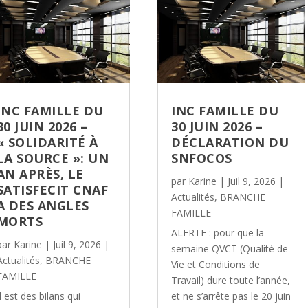
INC FAMILLE DU
INC FAMILLE DU
30 JUIN 2026 –
30 JUIN 2026 –
« SOLIDARITÉ À
DÉCLARATION DU
LA SOURCE »: UN
SNFOCOS
AN APRÈS, LE
par
Karine
|
Juil 9, 2026
|
SATISFECIT CNAF
Actualités
,
BRANCHE
A DES ANGLES
FAMILLE
MORTS
ALERTE : pour que la
par
Karine
|
Juil 9, 2026
|
semaine QVCT (Qualité de
Actualités
,
BRANCHE
Vie et Conditions de
FAMILLE
Travail) dure toute l’année,
Il est des bilans qui
et ne s’arrête pas le 20 juin