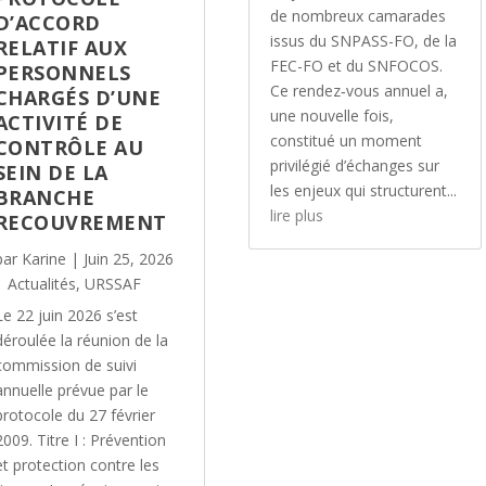
de nombreux camarades
D’ACCORD
issus du SNPASS-FO, de la
RELATIF AUX
FEC-FO et du SNFOCOS.
PERSONNELS
Ce rendez‑vous annuel a,
CHARGÉS D’UNE
une nouvelle fois,
ACTIVITÉ DE
constitué un moment
CONTRÔLE AU
privilégié d’échanges sur
SEIN DE LA
les enjeux qui structurent...
BRANCHE
lire plus
RECOUVREMENT
par
Karine
|
Juin 25, 2026
|
Actualités
,
URSSAF
Le 22 juin 2026 s’est
déroulée la réunion de la
commission de suivi
annuelle prévue par le
protocole du 27 février
2009. Titre I : Prévention
et protection contre les