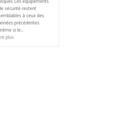
risques Les équipements
de sécurité restent
semblables à ceux des
années précédentes
même si le...
ire plus