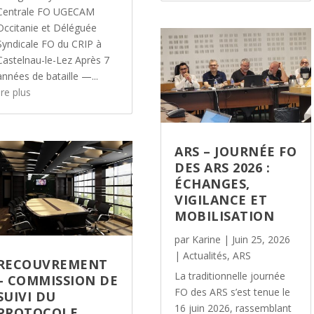
Centrale FO UGECAM
Occitanie et Déléguée
Syndicale FO du CRIP à
Castelnau-le-Lez Après 7
années de bataille —...
ire plus
ARS – JOURNÉE FO
DES ARS 2026 :
ÉCHANGES,
VIGILANCE ET
MOBILISATION
par
Karine
|
Juin 25, 2026
|
Actualités
,
ARS
RECOUVREMENT
La traditionnelle journée
– COMMISSION DE
FO des ARS s’est tenue le
SUIVI DU
16 juin 2026, rassemblant
PROTOCOLE