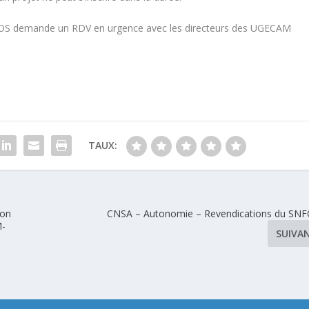
COS demande un RDV en urgence avec les directeurs des UGECAM
TAUX:
ion
CNSA – Autonomie – Revendications du SN
M-
SUIVA