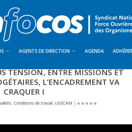
OS
AGENTS DE DIRECTION
AGENDA
ADHÉRE
L DU SNFOCOS AUX UGECAM :
 TENSION, ENTRE MISSIONS ET
GÉTAIRES, L’ENCADREMENT VA
CRAQUER !
ualités
,
Conditions de travail
,
UGECAM
|