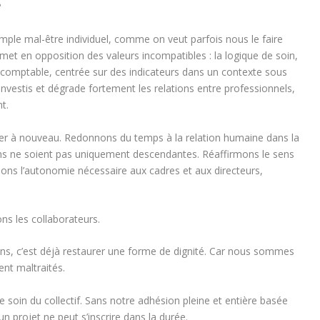
?
mple mal-être individuel, comme on veut parfois nous le faire
ui met en opposition des valeurs incompatibles : la logique de soin,
e comptable, centrée sur des indicateurs dans un contexte sous
s investis et dégrade fortement les relations entre professionnels,
t.
rer à nouveau. Redonnons du temps à la relation humaine dans la
ons ne soient pas uniquement descendantes. Réaffirmons le sens
dons l’autonomie nécessaire aux cadres et aux directeurs,
ns les collaborateurs.
ns, c’est déjà restaurer une forme de dignité. Car nous sommes
ent maltraités.
e soin du collectif. Sans notre adhésion pleine et entière basée
un projet ne peut s’inscrire dans la durée.