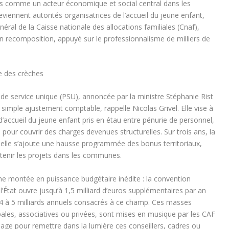
is comme un acteur économique et social central
dans les
viennent autorités organisatrices de l’accueil du jeune enfant,
énéral de la Caisse nationale des allocations familiales (Cnaf),
en recomposition, appuyé sur le professionnalisme de milliers de
se des crèches
 de service unique (PSU), annoncée par la ministre Stéphanie Rist
un simple ajustement comptable, rappelle Nicolas Grivel. Elle vise à
’accueil du jeune enfant pris en étau entre pénurie de personnel,
s pour couvrir des charges devenues structurelles. Sur trois ans, la
uelle s’ajoute une hausse programmée des bonus territoriaux,
tenir les projets dans les communes.
e montée en puissance budgétaire inédite : la convention
à l’État ouvre jusqu’à 1,5 milliard d’euros supplémentaires par an
e 4 à 5 milliards annuels consacrés à ce champ. Ces masses
ipales, associatives ou privées, sont mises en musique par les CAF
age pour remettre dans la lumière ces conseillers, cadres ou