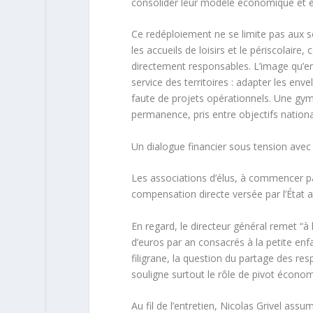
consolider leur modèle économique et é
Ce redéploiement ne se limite pas aux 
les accueils de loisirs et le périscolair
directement responsables. L’image qu’en
service des territoires : adapter les enve
faute de projets opérationnels
. Une gym
permanence, pris entre objectifs nationa
Un dialogue financier sous tension avec l
Les associations d’élus, à commencer par
compensation directe versée par l’État a
En regard, le directeur général remet “à l
d’euros par an consacrés à la petite en
filigrane, la question du partage des res
souligne surtout le rôle de pivot économi
Au fil de l’entretien, Nicolas Grivel assu