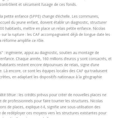
contrôlent et sécurisent l’usage de ces fonds.
 de la petite enfance (SPPE) change d’échelle. Les communes,
ccueil du jeune enfant, doivent établir un diagnostic, structurer
000 habitants, mettre en place un relais petite enfance. Nicolas
ue sur la rupture : les CAF accompagnaient déjà de longue date les
la réforme amplifie ce rôle.
es” : ingénierie, appui au diagnostic, soutien au montage de
e enfance. Chaque année, 160 millions d’euros y sont consacrés, et
abitants restent encore dépourvues de relais, signe d’une
e.
Là encore, ce sont les équipes locales des CAF qui traduisent
crètes, en adaptant les dispositifs nationaux à la géographie
ité têtue : les crédits prévus pour créer de nouvelles places ne
e professionnels pour faire tourner les structures. Nicolas
ns de places, explique-t‑il, signifie une sous-utilisation des
 de redéployer ces moyens vers les structures existantes pour