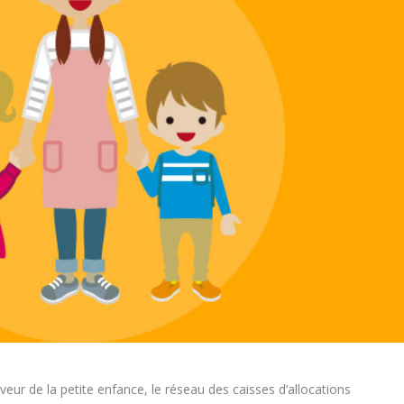
veur de la petite enfance, le réseau des caisses d’allocations