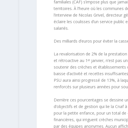
familiales
(CAF) s’impose plus que jama
territoires. À l’heure où les communes de
l’interview de Nicolas Grivel, directeur g
éclaire les coulisses d’un
service public 
salariés.
Des milliards d’euros pour éviter la cas
La revalorisation de 2% de la prestation
et rétroactive au 1ᵉʳ janvier, n’est pas 
soutenir des crèches et établissements d
baisse d’activité et recettes insuffisante
PSU aura ainsi progressé de 13%, à laq
renforcés sur plusieurs années pour sou
Derrière ces pourcentages se dessine un
d’objectifs et de gestion qui lie la Cnaf 
pour la petite enfance, pour un total d
financières, qui irriguent crèches munic
par des équipes anonymes.
Aucun affich