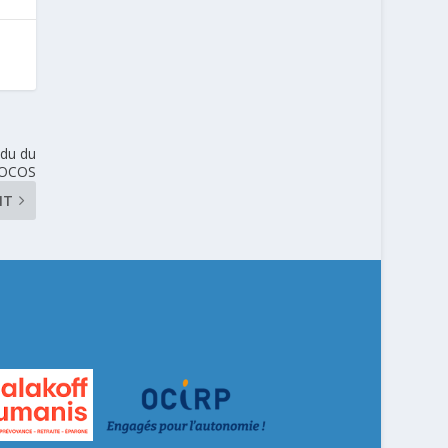
ndu du
OCOS
NT