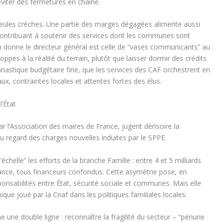
viter des fermetures en chaîne.
seules crèches. Une partie des marges dégagées alimente aussi
e, contribuant à soutenir des services dont les communes sont
 donne le directeur général est celle de “vases communicants” au
loppes à la réalité du terrain, plutôt que laisser dormir des crédits
nastique budgétaire fine, que les services des CAF orchestrent en
ux, contraintes locales et attentes fortes des élus.
’État
 l’Association des maires de France, jugent dérisoire la
u regard des charges nouvelles induites par le SPPE.
’échelle” les efforts de la branche Famille : entre 4 et 5 milliards
fance, tous financeurs confondus. Cette asymétrie pose, en
ponsabilités entre État, sécurité sociale et communes. Mais elle
que joué par la Cnaf dans les politiques familiales locales.
me une double ligne : reconnaître la fragilité du secteur – “pénurie