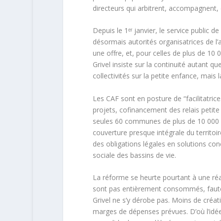
directeurs qui arbitrent, accompagnent, 
Depuis le 1ᵉʳ janvier, le service public
désormais autorités organisatrices de l’a
une offre, et, pour celles de plus de 10 
Grivel insiste sur la continuité autant q
collectivités sur la petite enfance, mais 
Les CAF sont en posture de “facilitatric
projets, cofinancement des relais petit
seules 60 communes de plus de 10 000 h
couverture presque intégrale du territoir
des obligations légales en solutions con
sociale des bassins de vie.
La réforme se heurte pourtant à une réal
sont pas entièrement consommés, faute d
Grivel ne s’y dérobe pas. Moins de créatio
marges de dépenses prévues. D’où l’idée