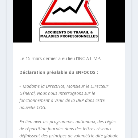
Le 15 mars dernier a eu lieu l’INC AT-MP.
Déclaration préalable du SNFOCOS :
« Madame la Directrice, Monsieur le Directeur
Général, Nous nous interrogeons sur le
fonctionnement à venir de la DRP dans cette
nouvelle COG.
En lien avec les programmes nationaux, des règles
de répartition fournies dans des lettres réseaux
définissent des principes de volumétrie dite globale