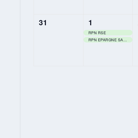
0
2
31
1
ÉVÈNEMENT,
ÉVÈNEMENTS
RPN RSE
RPN EPARGNE SALARIALE