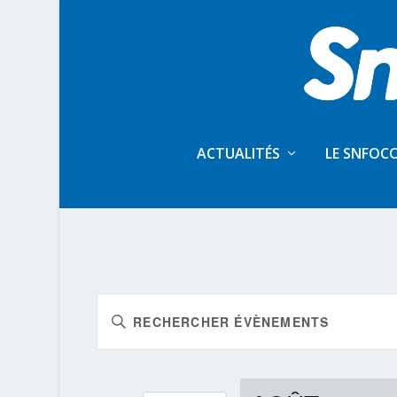
ACTUALITÉS
LE SNFOC
RECHERCHE
Saisir
ET
mot-
NAVIGATION
clé.
DE
Rechercher
Évènements