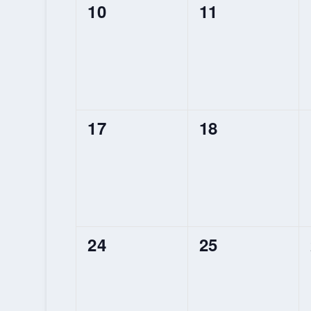
0
0
10
11
ÉVÈNEMENT,
ÉVÈNEMENT,
0
0
17
18
ÉVÈNEMENT,
ÉVÈNEMENT,
0
0
24
25
ÉVÈNEMENT,
ÉVÈNEMENT,