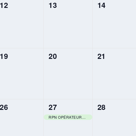
0
0
0
12
13
14
ÉVÈNEMENT,
ÉVÈNEMENT,
ÉVÈNEMEN
0
0
0
19
20
21
ÉVÈNEMENT,
ÉVÈNEMENT,
ÉVÈNEMEN
0
1
0
26
27
28
ÉVÈNEMENT,
ÉVÈNEMENT,
ÉVÈNEMEN
RPN OPÉRATEURS COMPLÉMENTAIRE SANTÉ