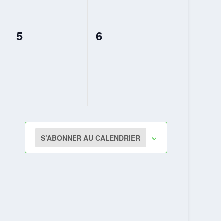
0
0
5
6
T,
ÉVÈNEMENT,
ÉVÈNEMENT,
S’ABONNER AU CALENDRIER