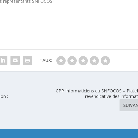
os représentants
SNFOCOS !
TAUX:
CPP Informaticiens du SNFOCOS – Plat
ion :
revendicative des informat
SUIVA