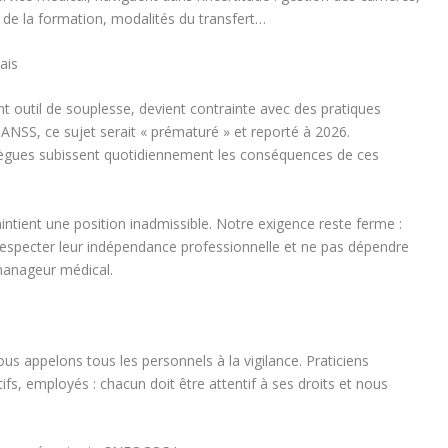
de la formation, modalités du transfert…
ais
nt outil de souplesse, devient contrainte avec des pratiques
UCANSS, ce sujet serait « prématuré » et reporté à 2026.
lègues subissent quotidiennement les conséquences de ces
aintient une position inadmissible. Notre exigence reste ferme :
t respecter leur indépendance professionnelle et ne pas dépendre
manageur médical.
s appelons tous les personnels à la vigilance. Praticiens
ifs, employés : chacun doit être attentif à ses droits et nous