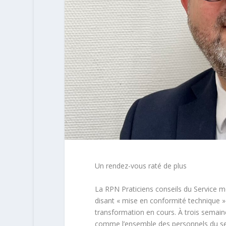
Un
r
endez-vous
raté de
plus
La RPN Praticiens conseils du Service m
disant « mise en conformité technique » n
transformation en cours. À trois semaine
comme l’ensemble des personnels du servi