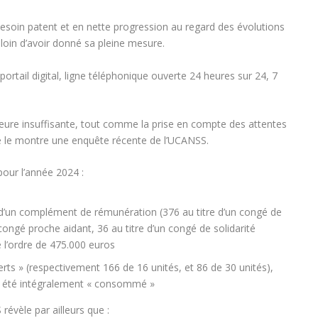
esoin patent et en nette progression au regard des évolutions
 loin d’avoir donné sa pleine mesure.
ortail digital, ligne téléphonique ouverte 24 heures sur 24, 7
eure insuffisante, tout comme la prise en compte des attentes
e le montre une enquête récente de l’UCANSS.
pour l’année 2024 :
 d’un complément de rémunération (376 au titre d’un congé de
congé proche aidant, 36 au titre d’un congé de solidarité
e l’ordre de 475.000 euros
rts » (respectivement 166 de 16 unités, et 86 de 30 unités),
 a été intégralement « consommé »
révèle par ailleurs que :