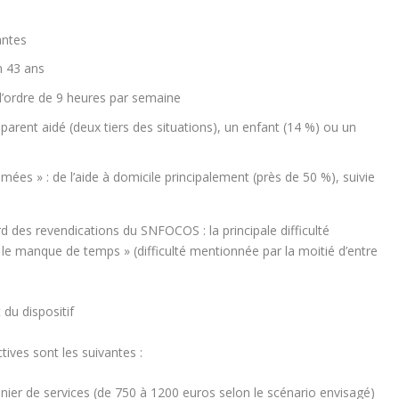
antes
n 43 ans
l’ordre de 9 heures par semaine
parent aidé (deux tiers des situations), un enfant (14 %) ou un
es » : de l’aide à domicile principalement (près de 50 %), suivie
 des revendications du SNFOCOS : la principale difficulté
 le manque de temps » (difficulté mentionnée par la moitié d’entre
du dispositif
tives sont les suivantes :
nier de services (de 750 à 1200 euros selon le scénario envisagé)