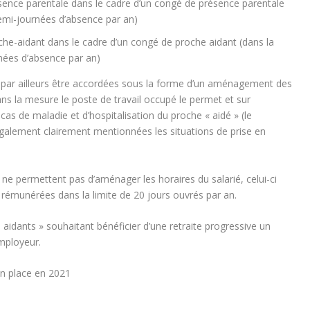
ésence parentale dans le cadre d’un congé de présence parentale
demi-journées d’absence par an)
oche-aidant dans le cadre d’un congé de proche aidant (dans la
nées d’absence par an)
t par ailleurs être accordées sous la forme d’un aménagement des
ans la mesure le poste de travail occupé le permet et sur
 cas de maladie et d’hospitalisation du proche « aidé » (le
lement clairement mentionnées les situations de prise en
 ne permettent pas d’aménager les horaires du salarié, celui-ci
rémunérées dans la limite de 20 jours ouvrés par an.
s aidants » souhaitant bénéficier d’une retraite progressive un
employeur.
en place en 2021